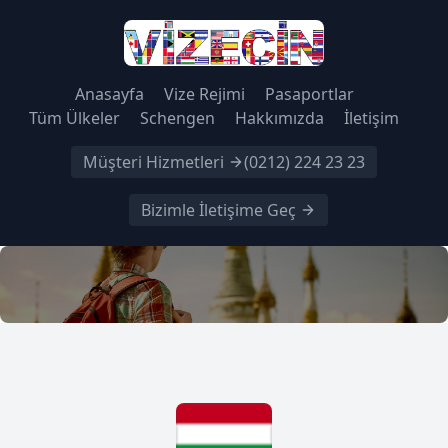
Anasayfa
Vize Rejimi
Pasaportlar
Tüm Ülkeler
Schengen
Hakkımızda
İletişim
Müşteri Hizmetleri
(0212) 224 23 23
Bizimle İletişime Geç