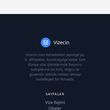
Vizecin
Vizecin.com Kanada’dan Japonya'ya,
G. Afrika’dan Avustralya’ya kadar tüm
dünya vize işlemlerinde başvuru
sahiplerine en hızlı, doğru ve
güvenilir şekilde rehber olmayı
hedefleyen bir firmadır.
SAYFALAR
Vize Rejimi
Ülkeler