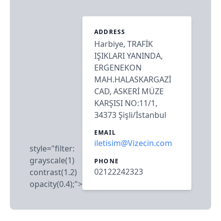
ADDRESS
Harbiye, TRAFİK
IŞIKLARI YANINDA,
ERGENEKON
MAH.HALASKARGAZİ
CAD, ASKERİ MÜZE
KARŞISI NO:11/1,
34373 Şişli/İstanbul
EMAIL
iletisim@Vizecin.com
style="filter:
grayscale(1)
PHONE
02122242323
contrast(1.2)
opacity(0.4);">