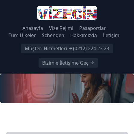
Anasayfa
Vize Rejimi
Pasaportlar
Tüm Ülkeler
Schengen
Hakkımızda
İletişim
Müşteri Hizmetleri
(0212) 224 23 23
Bizimle İletişime Geç