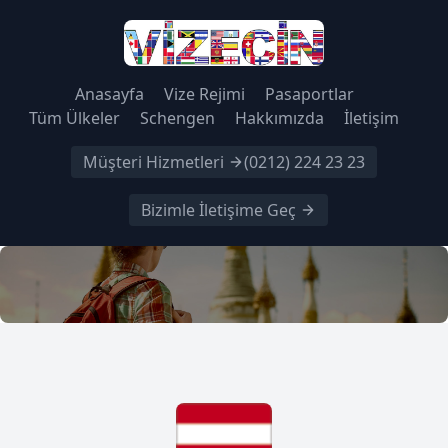
Anasayfa
Vize Rejimi
Pasaportlar
Tüm Ülkeler
Schengen
Hakkımızda
İletişim
Müşteri Hizmetleri
(0212) 224 23 23
Bizimle İletişime Geç