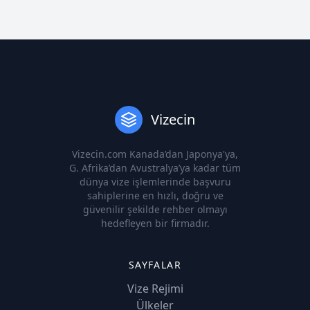
Vizecin
Vizecin.com Kanada’dan Japonya'ya,
G. Afrika’dan Avustralya’ya kadar tüm
dünya vize işlemlerinde başvuru
sahiplerine en hızlı, doğru ve
güvenilir şekilde rehber olmayı
hedefleyen bir firmadır.
SAYFALAR
Vize Rejimi
Ülkeler